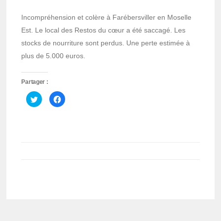
Incompréhension et colère à Farébersviller en Moselle
Est. Le local des Restos du cœur a été saccagé. Les
stocks de nourriture sont perdus. Une perte estimée à
plus de 5.000 euros.
Partager :
Cliquez
Cliquez
pour
pour
partager
partager
sur
sur
Twitter(ouvre
Facebook(ouvre
dans
dans
une
une
nouvelle
nouvelle
fenêtre)
fenêtre)