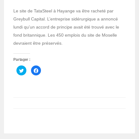
Le site de TataSteel à Hayange va être racheté par
Greybull Capital. L’entreprise sidérurgique a annoncé
lundi qu’un accord de principe avait été trouvé avec le
fond britannique. Les 450 emplois du site de Moselle
devraient être préservés.
Partager :
Cliquez
Cliquez
pour
pour
partager
partager
sur
sur
Twitter(ouvre
Facebook(ouvre
dans
dans
une
une
nouvelle
nouvelle
fenêtre)
fenêtre)