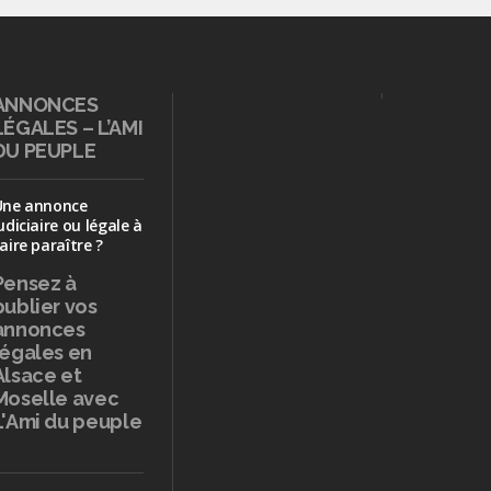
ANNONCES
LÉGALES – L’AMI
DU PEUPLE
Une annonce
udiciaire ou légale à
aire paraître ?
Pensez à
publier
vos
annonces
légales en
Alsace et
Moselle avec
L'Ami du peuple