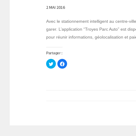
2 MAI 2016
Avec le stationnement intelligent au centre-ville
garer. L’application “Troyes Parc Auto” est disp
pour réunir informations, géolocalisation et pa
Partager :
Cliquez
Cliquez
pour
pour
partager
partager
sur
sur
Twitter(ouvre
Facebook(ouvre
dans
dans
une
une
nouvelle
nouvelle
fenêtre)
fenêtre)