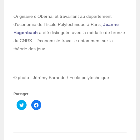
Originaire d’Obernai et travaillant au département
d’économie de l’Ecole Polytechnique à Paris,
Jeanne
Hagenbach
a été distinguée avec la médaille de bronze
du CNRS. L’économiste travaille notamment sur la
théorie des jeux.
© photo : Jérémy Barande / Ecole polytechnique.
Partager :
Cliquez
Cliquez
pour
pour
partager
partager
sur
sur
Twitter(ouvre
Facebook(ouvre
dans
dans
une
une
nouvelle
nouvelle
fenêtre)
fenêtre)