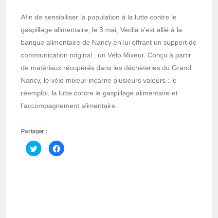
Afin de sensibiliser la population à la lutte contre le
gaspillage alimentaire, le 3 mai, Veolia s’est allié à la
banque alimentaire de Nancy en lui offrant un support de
communication original : un Vélo Mixeur. Conçu à partir
de matériaux récupérés dans les déchèteries du Grand
Nancy, le vélo mixeur incarne plusieurs valeurs : le
réemploi, la lutte contre le gaspillage alimentaire et
l’accompagnement alimentaire.
Partager :
Cliquez
Cliquez
pour
pour
partager
partager
sur
sur
Twitter(ouvre
Facebook(ouvre
dans
dans
une
une
nouvelle
nouvelle
fenêtre)
fenêtre)