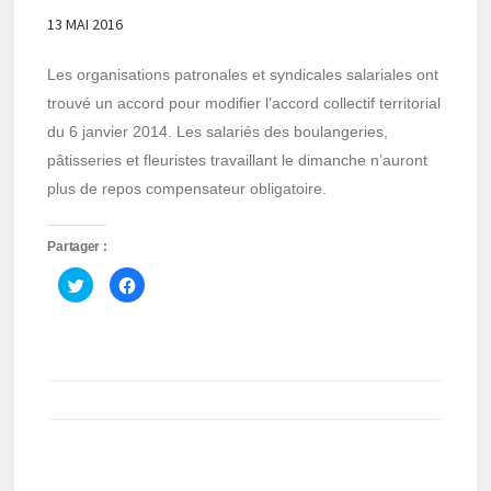
13 MAI 2016
Les organisations patronales et syndicales salariales ont
trouvé un accord pour modifier l’accord collectif territorial
du 6 janvier 2014. Les salariés des boulangeries,
pâtisseries et fleuristes travaillant le dimanche n’auront
plus de repos compensateur obligatoire.
Partager :
Cliquez
Cliquez
pour
pour
partager
partager
sur
sur
Twitter(ouvre
Facebook(ouvre
dans
dans
une
une
nouvelle
nouvelle
fenêtre)
fenêtre)