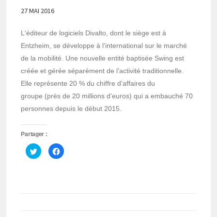
27 MAI 2016
L‘éditeur de logiciels Divalto, dont le siège est à
Entzheim, se développe à l’international sur le marché
de la mobilité. Une nouvelle entité baptisée Swing est
créée et gérée séparément de l’activité traditionnelle.
Elle représente 20 % du chiffre d’affaires du
groupe (près de 20 millions d’euros) qui a embauché 70
personnes depuis le début 2015.
Partager :
Cliquez
Cliquez
pour
pour
partager
partager
sur
sur
Twitter(ouvre
Facebook(ouvre
dans
dans
une
une
nouvelle
nouvelle
fenêtre)
fenêtre)