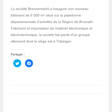
La société Brennenstuhl a inauguré son nouveau
bâtiment de 6 500 m² situé sur la plateforme
départementale d’activités de la Région de Brumath.
Fabricant et importateur de matériel électronique et
électrotechnique, la société fait partie d’un groupe
allemand dont le siège est à Tübingen.
Partager :
Cliquez
Cliquez
pour
pour
partager
partager
sur
sur
Twitter(ouvre
Facebook(ouvre
dans
dans
une
une
nouvelle
nouvelle
fenêtre)
fenêtre)