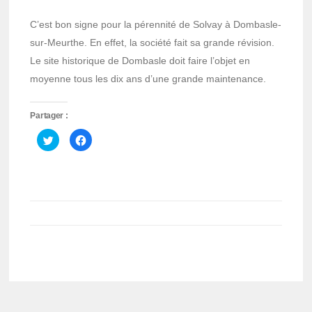
C’est bon signe pour la pérennité de Solvay à Dombasle-
sur-Meurthe. En effet, la société fait sa grande révision.
Le site historique de Dombasle doit faire l’objet en
moyenne tous les dix ans d’une grande maintenance.
Partager :
Cliquez
Cliquez
pour
pour
partager
partager
sur
sur
Twitter(ouvre
Facebook(ouvre
dans
dans
une
une
nouvelle
nouvelle
fenêtre)
fenêtre)