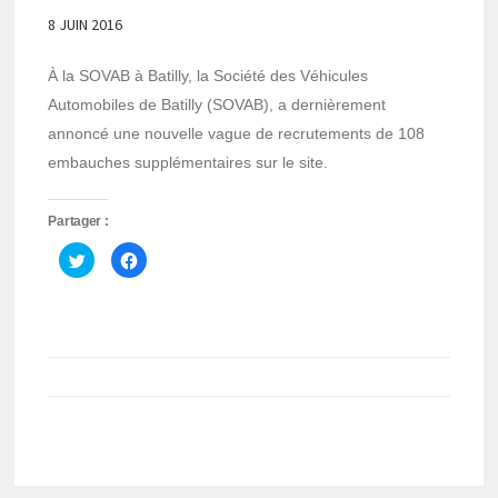
8 JUIN 2016
À la SOVAB à Batilly, la Société des Véhicules
Automobiles de Batilly (SOVAB), a dernièrement
annoncé une nouvelle vague de recrutements de 108
embauches supplémentaires sur le site.
Partager :
Cliquez
Cliquez
pour
pour
partager
partager
sur
sur
Twitter(ouvre
Facebook(ouvre
dans
dans
une
une
nouvelle
nouvelle
fenêtre)
fenêtre)