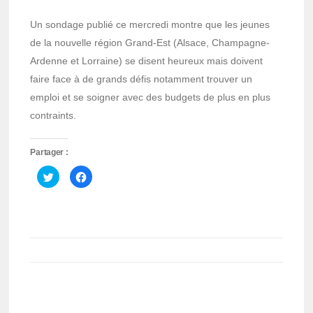
Un sondage publié ce mercredi montre que les jeunes
de la nouvelle région Grand-Est (Alsace, Champagne-
Ardenne et Lorraine) se disent heureux mais doivent
faire face à de grands défis notamment trouver un
emploi et se soigner avec des budgets de plus en plus
contraints.
Partager :
Cliquez
Cliquez
pour
pour
partager
partager
sur
sur
Twitter(ouvre
Facebook(ouvre
dans
dans
une
une
nouvelle
nouvelle
fenêtre)
fenêtre)