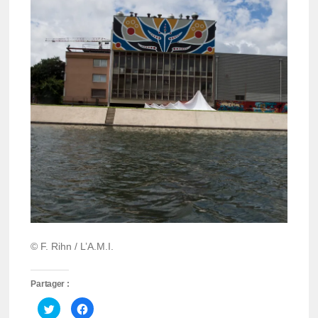
© F. Rihn / L’A.M.I.
Partager :
Cliquez
Cliquez
pour
pour