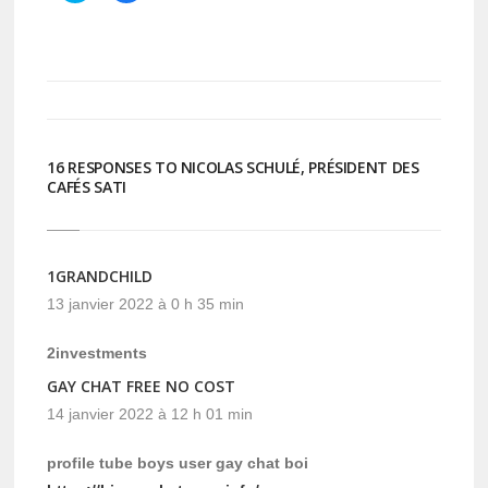
partager
partager
sur
sur
Twitter(ouvre
Facebook(ouvre
dans
dans
une
une
nouvelle
nouvelle
fenêtre)
fenêtre)
16 RESPONSES TO NICOLAS SCHULÉ, PRÉSIDENT DES
CAFÉS SATI
1GRANDCHILD
13 janvier 2022 à 0 h 35 min
2investments
GAY CHAT FREE NO COST
14 janvier 2022 à 12 h 01 min
profile tube boys user gay chat boi