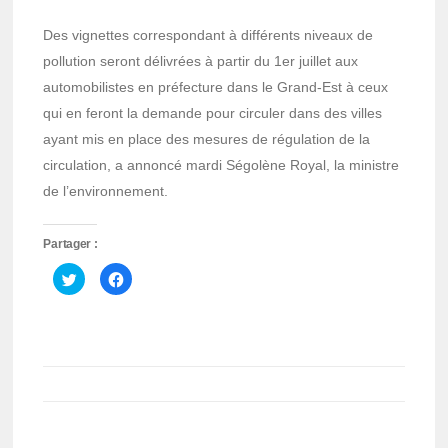
Des vignettes correspondant à différents niveaux de
pollution seront délivrées à partir du 1er juillet aux
automobilistes en préfecture dans le Grand-Est à ceux
qui en feront la demande pour circuler dans des villes
ayant mis en place des mesures de régulation de la
circulation, a annoncé mardi Ségolène Royal, la ministre
de l’environnement.
Partager :
Cliquez
Cliquez
pour
pour
partager
partager
sur
sur
Twitter(ouvre
Facebook(ouvre
dans
dans
une
une
nouvelle
nouvelle
fenêtre)
fenêtre)