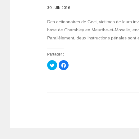
30 JUIN 2016
Des actionnaires de Geci, victimes de leurs inv
base de Chambley en Meurthe-et-Moselle, engag
Parallèlement, deux instructions pénales sont 
Partager :
Cliquez
Cliquez
pour
pour
partager
partager
sur
sur
Twitter(ouvre
Facebook(ouvre
dans
dans
une
une
nouvelle
nouvelle
fenêtre)
fenêtre)