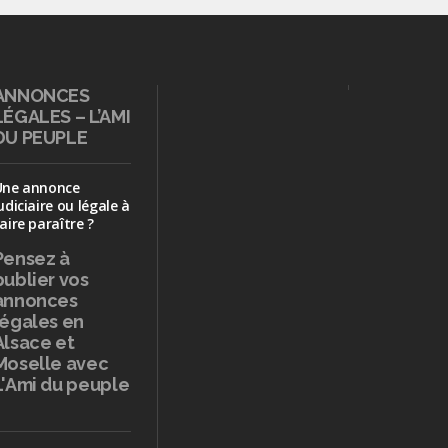
ANNONCES
LÉGALES – L’AMI
DU PEUPLE
Une annonce
udiciaire ou légale à
aire paraître ?
Pensez à
publier
vos
annonces
légales en
Alsace et
Moselle avec
L'Ami du peuple