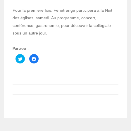
Pour la première fois, Fénétrange participera à la Nuit
des églises, samedi. Au programme, concert,
conférence, gastronomie, pour découvrir la collégiale
sous un autre jour.
Partager :
Cliquez
Cliquez
pour
pour
partager
partager
sur
sur
Twitter(ouvre
Facebook(ouvre
dans
dans
une
une
nouvelle
nouvelle
fenêtre)
fenêtre)