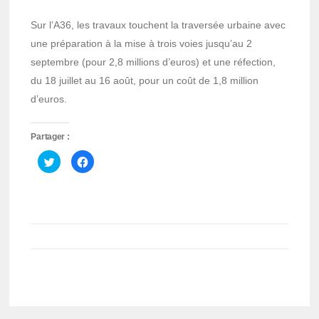
Sur l’A36, les travaux touchent la traversée urbaine avec
une préparation à la mise à trois voies jusqu’au 2
septembre (pour 2,8 millions d’euros) et une réfection,
du 18 juillet au 16 août, pour un coût de 1,8 million
d’euros.
Partager :
Cliquez
Cliquez
pour
pour
partager
partager
sur
sur
Twitter(ouvre
Facebook(ouvre
dans
dans
une
une
nouvelle
nouvelle
fenêtre)
fenêtre)