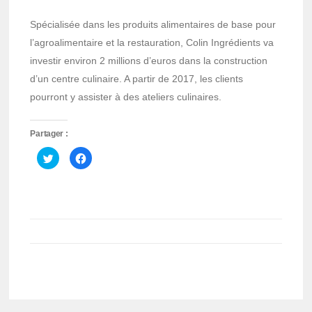
Spécialisée dans les produits alimentaires de base pour
l’agroalimentaire et la restauration, Colin Ingrédients va
investir environ 2 millions d’euros dans la construction
d’un centre culinaire. A partir de 2017, les clients
pourront y assister à des ateliers culinaires.
Partager :
Cliquez
Cliquez
pour
pour
partager
partager
sur
sur
Twitter(ouvre
Facebook(ouvre
dans
dans
une
une
nouvelle
nouvelle
fenêtre)
fenêtre)