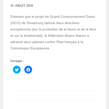
31 JUILLET 2016
Estimant que le projet de Grand Contournement Ouest
(GCO) de Strasbourg bafoue deux directives
européennes (sur la protection de la faune et de la flore
et sur la biodiversité), la fédération Alsace Nature a
adressé deux plaintes contre l’Etat français à la
Commission Européenne.
Partager :
Cliquez
Cliquez
pour
pour
partager
partager
sur
sur
Twitter(ouvre
Facebook(ouvre
dans
dans
une
une
nouvelle
nouvelle
fenêtre)
fenêtre)