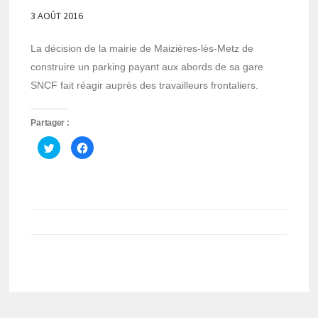
3 AOÛT 2016
La décision de la mairie de Maizières-lès-Metz de
construire un parking payant aux abords de sa gare
SNCF fait réagir auprès des travailleurs frontaliers.
Partager :
Cliquez
Cliquez
pour
pour
partager
partager
sur
sur
Twitter(ouvre
Facebook(ouvre
dans
dans
une
une
nouvelle
nouvelle
fenêtre)
fenêtre)