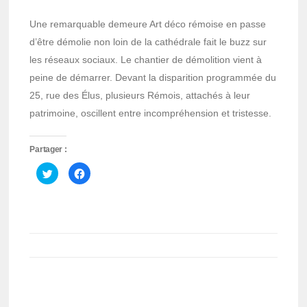
Une remarquable demeure Art déco rémoise en passe
d’être démolie non loin de la cathédrale fait le buzz sur
les réseaux sociaux. Le chantier de démolition vient à
peine de démarrer. Devant la disparition programmée du
25, rue des Élus, plusieurs Rémois, attachés à leur
patrimoine, oscillent entre incompréhension et tristesse.
Partager :
Cliquez
Cliquez
pour
pour
partager
partager
sur
sur
Twitter(ouvre
Facebook(ouvre
dans
dans
une
une
nouvelle
nouvelle
fenêtre)
fenêtre)