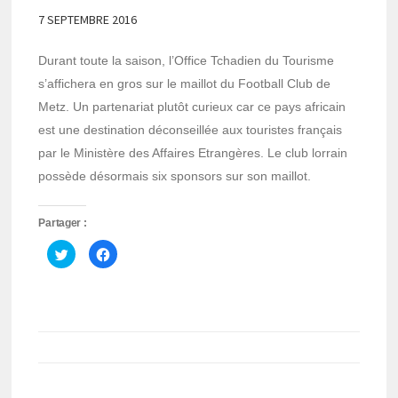
7 SEPTEMBRE 2016
Durant toute la saison, l’Office Tchadien du Tourisme
s’affichera en gros sur le maillot du Football Club de
Metz. Un partenariat plutôt curieux car ce pays africain
est une destination déconseillée aux touristes français
par le Ministère des Affaires Etrangères. Le club lorrain
possède désormais six sponsors sur son maillot.
Partager :
Cliquez
Cliquez
pour
pour
partager
partager
sur
sur
Twitter(ouvre
Facebook(ouvre
dans
dans
une
une
nouvelle
nouvelle
fenêtre)
fenêtre)