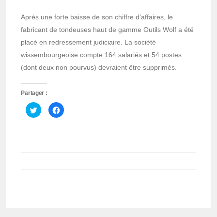
Après une forte baisse de son chiffre d’affaires, le
fabricant de tondeuses haut de gamme Outils Wolf a été
placé en redressement judiciaire. La société
wissembourgeoise compte 164 salariés et 54 postes
(dont deux non pourvus) devraient être supprimés.
Partager :
Cliquez
Cliquez
pour
pour
partager
partager
sur
sur
Twitter(ouvre
Facebook(ouvre
dans
dans
une
une
nouvelle
nouvelle
fenêtre)
fenêtre)