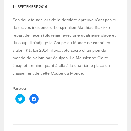
14 SEPTEMBRE 2016
Ses deux fautes lors de la dernière épreuve n’ont pas eu
de graves incidences. Le spinalien Matthieu Biazizzo
repart de Tacen (Slovénie) avec une quatrième place et,
du coup, il s’adjuge la Coupe du Monde de canoë en
slalom K1. En 2014, il avait été sacré champion du
monde de slalom par équipes. La Meusienne Claire
Jacquet termine quant à elle à la quatrième place du
classement de cette Coupe du Monde.
Partager :
Cliquez
Cliquez
pour
pour
partager
partager
sur
sur
Twitter(ouvre
Facebook(ouvre
dans
dans
une
une
nouvelle
nouvelle
fenêtre)
fenêtre)