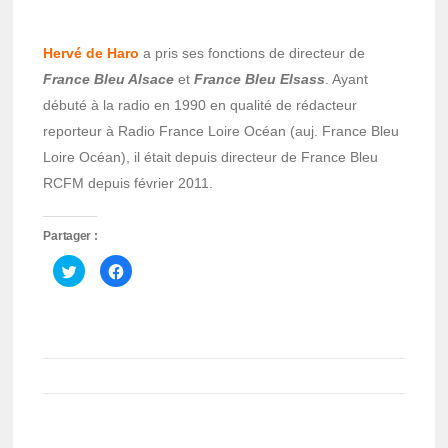
Hervé de Haro
a pris ses fonctions de directeur de
France Bleu Alsace
et
France Bleu Elsass
. Ayant
débuté à la radio en 1990 en qualité de rédacteur
reporteur à Radio France Loire Océan (auj. France Bleu
Loire Océan), il était depuis directeur de France Bleu
RCFM depuis février 2011.
Partager :
Cliquez
Cliquez
pour
pour
partager
partager
sur
sur
Twitter(ouvre
Facebook(ouvre
dans
dans
une
une
nouvelle
nouvelle
fenêtre)
fenêtre)