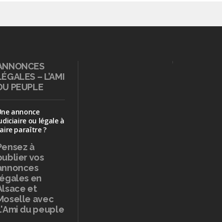
ANNONCES
LÉGALES – L’AMI
DU PEUPLE
Une annonce
udiciaire ou légale à
aire paraître ?
Pensez à
publier
vos
annonces
légales en
Alsace et
Moselle avec
L'Ami du peuple