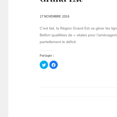
27 NOVEMBRE 2016
C’est fait, la Région Grand Est va gérer les l
Belfort qualifiées de « vitales pour l’aménageme
partiellement le déficit.
Partager :
Cliquez
Cliquez
pour
pour
partager
partager
sur
sur
Twitter(ouvre
Facebook(ouvre
dans
dans
une
une
nouvelle
nouvelle
fenêtre)
fenêtre)