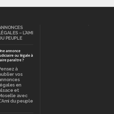
ANNONCES
LÉGALES – L’AMI
DU PEUPLE
Une annonce
udiciaire ou légale à
aire paraître ?
Pensez à
publier
vos
annonces
légales en
Alsace et
Moselle avec
L'Ami du peuple