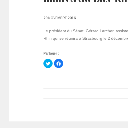
29 NOVEMBRE 2016
Le président du Sénat, Gérard Larcher, assist
Rhin qui se réunira à Strasbourg le 2 décembr
Partager :
Cliquez
Cliquez
pour
pour
partager
partager
sur
sur
Twitter(ouvre
Facebook(ouvre
dans
dans
une
une
nouvelle
nouvelle
fenêtre)
fenêtre)