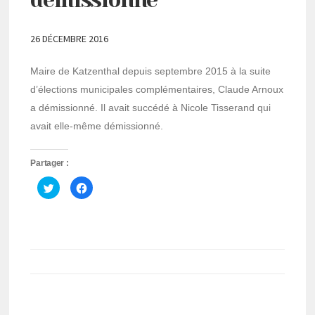
26 DÉCEMBRE 2016
Maire de Katzenthal depuis septembre 2015 à la suite
d’élections municipales complémentaires, Claude Arnoux
a démissionné. Il avait succédé à Nicole Tisserand qui
avait elle-même démissionné.
Partager :
Cliquez
Cliquez
pour
pour
partager
partager
sur
sur
Twitter(ouvre
Facebook(ouvre
dans
dans
une
une
nouvelle
nouvelle
fenêtre)
fenêtre)