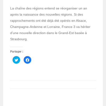
La chaîne des régions entend se réorganiser un an
après la naissance des nouvelles régions. Si des
rapprochements ont été déjà été opérés en Alsace,
Champagne-Ardenne et Lorraine, France 3 va hériter
d’une nouvelle direction dans le Grand-Est basée à
Strasbourg.
Partager :
Cliquez
Cliquez
pour
pour
partager
partager
sur
sur
Twitter(ouvre
Facebook(ouvre
dans
dans
une
une
nouvelle
nouvelle
fenêtre)
fenêtre)