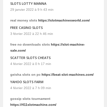
SLOTS LOTTY MANNA
29 janvier 2022 à 9 h 43 min
real money slots
https://slotmachinesworld.com/
FREE CASINO SLOTS
3 février 2022 à 22 h 46 min
free no downloads slots
https://slot-machine-
sale.com/
SCATTER SLOTS CHEATS
4 février 2022 à 0 h 17 min
geisha slots on pc
https://beat-slot-machines.com/
YAHOO SLOTS FARM
4 février 2022 à 7 h 09 min
gossip slots tournament
https://411slotmachine.com/