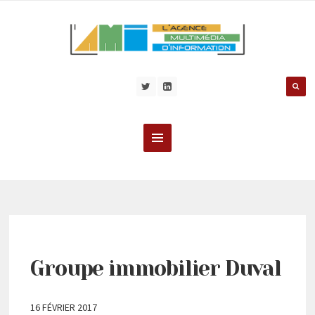
Groupe immobilier Duval
16 FÉVRIER 2017