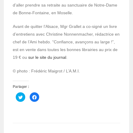
d’aller prendre sa retraite au sanctuaire de Notre-Dame
de Bonne-Fontaine, en Moselle.
Avant de quitter l’Alsace, Mgr Grallet a co-signé un livre
d’entretiens avec Christine Nonnenmacher, rédactrice en
chef de l’Ami hebdo. “Confiance, avançons au large !”,
est en vente dans toutes les bonnes librairies au prix de
19 € ou
sur le site du journal
.
© photo : Frédéric Maigrot / L’A.M.I.
Partager :
Cliquez
Cliquez
pour
pour
partager
partager
sur
sur
Twitter(ouvre
Facebook(ouvre
dans
dans
une
une
nouvelle
nouvelle
fenêtre)
fenêtre)