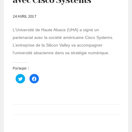
24 AVRIL 2017
L’Université de Haute Alsace (UHA) a signé un
partenariat avec la société américaine Cisco Systems.
L’entreprise de la Silicon Valley va accompagner
l’université alsacienne dans sa stratégie numérique.
Partager :
Cliquez
Cliquez
pour
pour
partager
partager
sur
sur
Twitter(ouvre
Facebook(ouvre
dans
dans
une
une
nouvelle
nouvelle
fenêtre)
fenêtre)