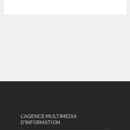
L’AGENCE MULTIMEDIA
D’INFORMATION