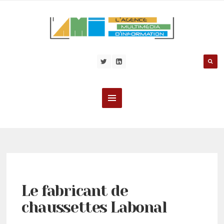
Le fabricant de
chaussettes Labonal