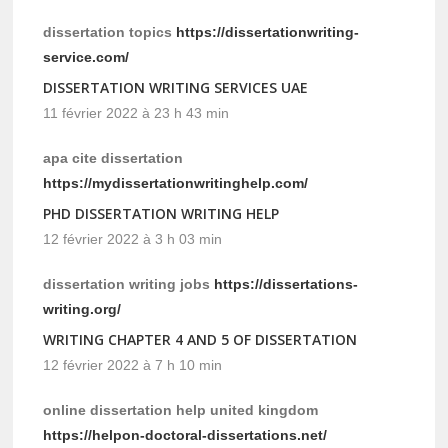
dissertation topics
https://dissertationwriting-
service.com/
DISSERTATION WRITING SERVICES UAE
11 février 2022 à 23 h 43 min
apa cite dissertation
https://mydissertationwritinghelp.com/
PHD DISSERTATION WRITING HELP
12 février 2022 à 3 h 03 min
dissertation writing jobs
https://dissertations-
writing.org/
WRITING CHAPTER 4 AND 5 OF DISSERTATION
12 février 2022 à 7 h 10 min
online dissertation help united kingdom
https://helpon-doctoral-dissertations.net/