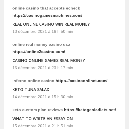
online casino that accepts echeck
https://casinogamesmachines.com/
REAL ONLINE CASINO WIN REAL MONEY
13 décembre 2021 à 16 h 50 min
online real money casino usa
https://online2casino.com/
CASINO ONLINE GAMES REAL MONEY
13 décembre 2021 à 23 h 17 min
inferno online casino
https://casinoonlinet.com/
KETO TUNA SALAD
14 décembre 2021 à 15 h 30 min
keto custom plan reviews
https://ketogenicdiets.net/
WHAT TO WRITE AN ESSAY ON
15 décembre 2021 à 21 h 51 min