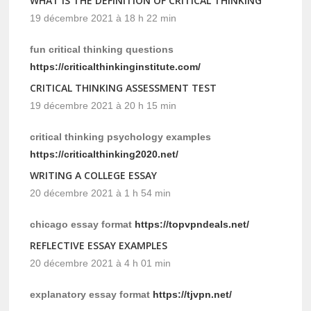
WHAT IS THE DEFINITION OF CRITICAL THINKING
19 décembre 2021 à 18 h 22 min
fun critical thinking questions
https://criticalthinkinginstitute.com/
CRITICAL THINKING ASSESSMENT TEST
19 décembre 2021 à 20 h 15 min
critical thinking psychology examples
https://criticalthinking2020.net/
WRITING A COLLEGE ESSAY
20 décembre 2021 à 1 h 54 min
chicago essay format
https://topvpndeals.net/
REFLECTIVE ESSAY EXAMPLES
20 décembre 2021 à 4 h 01 min
explanatory essay format
https://tjvpn.net/