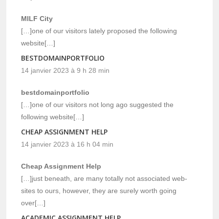
MILF City
[…]one of our visitors lately proposed the following
website[…]
BESTDOMAINPORTFOLIO
14 janvier 2023 à 9 h 28 min
bestdomainportfolio
[…]one of our visitors not long ago suggested the
following website[…]
CHEAP ASSIGNMENT HELP
14 janvier 2023 à 16 h 04 min
Cheap Assignment Help
[…]just beneath, are many totally not associated web-
sites to ours, however, they are surely worth going
over[…]
ACADEMIC ASSIGNMENT HELP