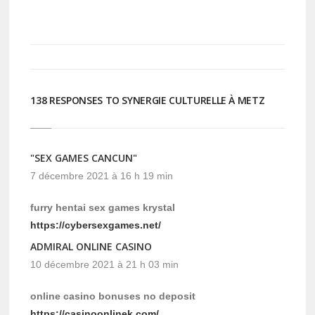
sur
sur
Twitter(ouvre
Facebook(ouvre
dans
dans
une
une
nouvelle
nouvelle
fenêtre)
fenêtre)
138 RESPONSES TO SYNERGIE CULTURELLE À METZ
"SEX GAMES CANCUN"
7 décembre 2021 à 16 h 19 min
furry hentai sex games krystal
https://cybersexgames.net/
ADMIRAL ONLINE CASINO
10 décembre 2021 à 21 h 03 min
online casino bonuses no deposit
https://casinoonlinek.com/