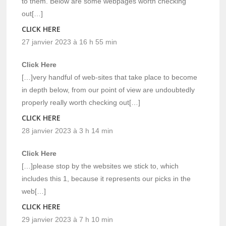
to them. Below are some webpages worth checking
out[…]
CLICK HERE
27 janvier 2023 à 16 h 55 min
Click Here
[…]very handful of web-sites that take place to become
in depth below, from our point of view are undoubtedly
properly really worth checking out[…]
CLICK HERE
28 janvier 2023 à 3 h 14 min
Click Here
[…]please stop by the websites we stick to, which
includes this 1, because it represents our picks in the
web[…]
CLICK HERE
29 janvier 2023 à 7 h 10 min