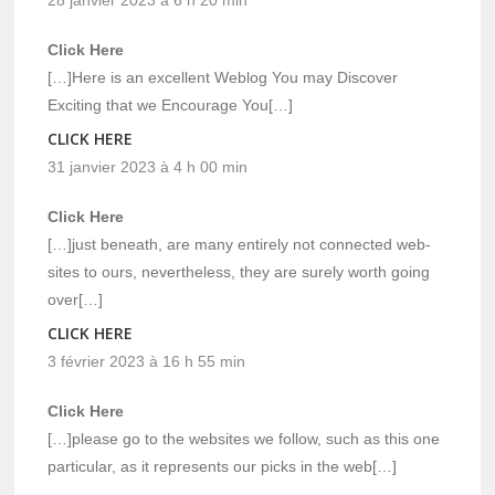
28 janvier 2023 à 6 h 20 min
Click Here
[…]Here is an excellent Weblog You may Discover
Exciting that we Encourage You[…]
CLICK HERE
31 janvier 2023 à 4 h 00 min
Click Here
[…]just beneath, are many entirely not connected web-
sites to ours, nevertheless, they are surely worth going
over[…]
CLICK HERE
3 février 2023 à 16 h 55 min
Click Here
[…]please go to the websites we follow, such as this one
particular, as it represents our picks in the web[…]