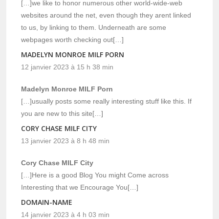
[…]we like to honor numerous other world-wide-web
websites around the net, even though they arent linked
to us, by linking to them. Underneath are some
webpages worth checking out[…]
MADELYN MONROE MILF PORN
12 janvier 2023 à 15 h 38 min
Madelyn Monroe MILF Porn
[…]usually posts some really interesting stuff like this. If
you are new to this site[…]
CORY CHASE MILF CITY
13 janvier 2023 à 8 h 48 min
Cory Chase MILF City
[…]Here is a good Blog You might Come across
Interesting that we Encourage You[…]
DOMAIN-NAME
14 janvier 2023 à 4 h 03 min