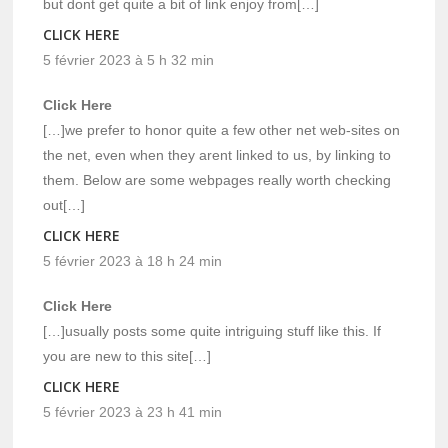
but dont get quite a bit of link enjoy from[…]
CLICK HERE
5 février 2023 à 5 h 32 min
Click Here
[…]we prefer to honor quite a few other net web-sites on
the net, even when they arent linked to us, by linking to
them. Below are some webpages really worth checking
out[…]
CLICK HERE
5 février 2023 à 18 h 24 min
Click Here
[…]usually posts some quite intriguing stuff like this. If
you are new to this site[…]
CLICK HERE
5 février 2023 à 23 h 41 min