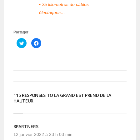
• 25 kilomètres de câbles
électriques…
Partager :
Cliquez
Cliquez
pour
pour
partager
partager
sur
sur
Twitter(ouvre
Facebook(ouvre
dans
dans
une
une
nouvelle
nouvelle
fenêtre)
fenêtre)
115 RESPONSES TO LA GRAND EST PREND DE LA
HAUTEUR
3PARTNERS
12 janvier 2022 à 23 h 03 min