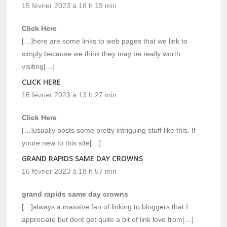
15 février 2023 à 18 h 19 min
Click Here
[…]here are some links to web pages that we link to
simply because we think they may be really worth
visiting[…]
CLICK HERE
16 février 2023 à 13 h 27 min
Click Here
[…]usually posts some pretty intriguing stuff like this. If
youre new to this site[…]
GRAND RAPIDS SAME DAY CROWNS
16 février 2023 à 18 h 57 min
grand rapids same day crowns
[…]always a massive fan of linking to bloggers that I
appreciate but dont get quite a bit of link love from[…]