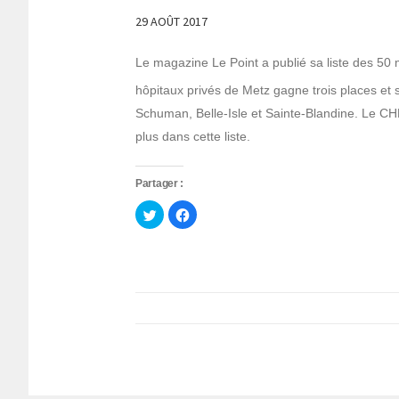
29 AOÛT 2017
Le magazine
Le Point a publié sa liste des 50 
hôpitaux privés de Metz gagne trois places et 
Schuman, Belle-Isle et Sainte-Blandine. Le CHR
plus dans cette liste.
Partager :
Cliquez
Cliquez
pour
pour
partager
partager
sur
sur
Twitter(ouvre
Facebook(ouvre
dans
dans
une
une
nouvelle
nouvelle
fenêtre)
fenêtre)