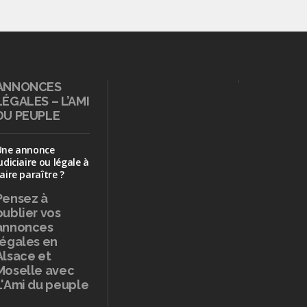
ANNONCES
LÉGALES – L’AMI
DU PEUPLE
Une annonce
udiciaire ou légale à
aire paraître ?
Pensez à
publier
vos
annonces
légales en
Alsace et
Moselle avec
L'Ami du peuple