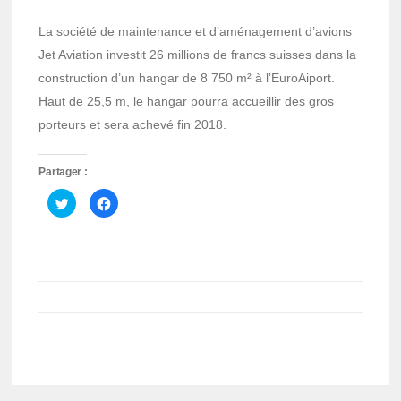
La société de maintenance et d’aménagement d’avions
Jet Aviation investit 26 millions de francs suisses dans la
construction d’un hangar de 8 750 m² à l’EuroAiport.
Haut de 25,5 m, le hangar pourra accueillir des gros
porteurs et sera achevé fin 2018.
Partager :
Cliquez
Cliquez
pour
pour
partager
partager
sur
sur
Twitter(ouvre
Facebook(ouvre
dans
dans
une
une
nouvelle
nouvelle
fenêtre)
fenêtre)