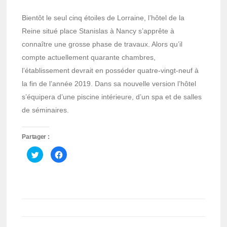
Bientôt le seul cinq étoiles de Lorraine, l’hôtel de la
Reine situé place Stanislas à Nancy s’apprête à
connaître une grosse phase de travaux. Alors qu’il
compte actuellement quarante chambres,
l’établissement devrait en posséder quatre-vingt-neuf à
la fin de l’année 2019. Dans sa nouvelle version l’hôtel
s’équipera d’une piscine intérieure, d’un spa et de salles
de séminaires.
Partager :
Cliquez
Cliquez
pour
pour
partager
partager
sur
sur
Twitter(ouvre
Facebook(ouvre
dans
dans
une
une
nouvelle
nouvelle
fenêtre)
fenêtre)