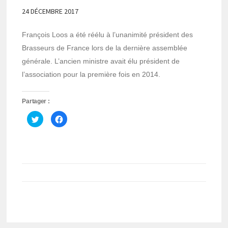
24 DÉCEMBRE 2017
François Loos a été réélu à l’unanimité président des
Brasseurs de France lors de la dernière assemblée
générale. L’ancien ministre avait élu président de
l’association pour la première fois en 2014.
Partager :
Cliquez
Cliquez
pour
pour
partager
partager
sur
sur
Twitter(ouvre
Facebook(ouvre
dans
dans
une
une
nouvelle
nouvelle
fenêtre)
fenêtre)