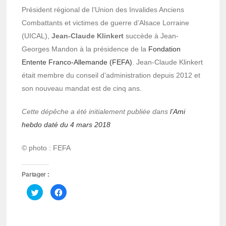
Président régional de l’Union des Invalides Anciens
Combattants et victimes de guerre d’Alsace Lorraine
(UICAL),
Jean-Claude Klinkert
succède à Jean-
Georges Mandon à la présidence de la
Fondation
Entente Franco-Allemande (FEFA)
. Jean-Claude Klinkert
était membre du conseil d’administration depuis 2012 et
son nouveau mandat est de cinq ans.
Cette dépêche a été initialement publiée dans
l’Ami
hebdo daté du 4 mars 2018
© photo : FEFA
Partager :
Cliquez
Cliquez
pour
pour
partager
partager
sur
sur
Twitter(ouvre
Facebook(ouvre
dans
dans