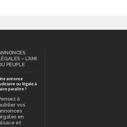
ANNONCES
LÉGALES – L’AMI
DU PEUPLE
Une annonce
udiciaire ou légale à
aire paraître ?
Pensez à
publier
vos
annonces
légales en
Alsace et