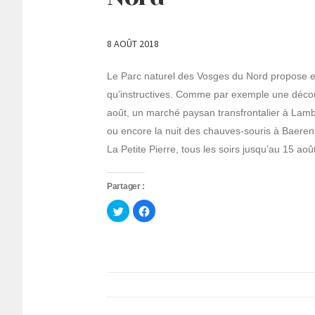
8 AOÛT 2018
Le Parc naturel des Vosges du Nord propose en
qu’instructives. Comme par exemple une décou
août, un marché paysan transfrontalier à Lamb
ou encore la nuit des chauves-souris à Baerenth
La Petite Pierre, tous les soirs jusqu’au 15 ao
Partager :
Cliquez
Cliquez
pour
pour
partager
partager
sur
sur
Twitter(ouvre
Facebook(ouvre
dans
dans
une
une
nouvelle
nouvelle
fenêtre)
fenêtre)