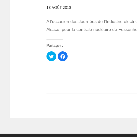
18 AOÛT 2018
A l’occasion des Journées de l’Industrie électri
Alsace, pour la centrale nucléaire de Fessenh
Partager :
Cliquez
Cliquez
pour
pour
partager
partager
sur
sur
Twitter(ouvre
Facebook(ouvre
dans
dans
une
une
nouvelle
nouvelle
fenêtre)
fenêtre)