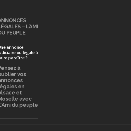
ANNONCES
LÉGALES – L’AMI
DU PEUPLE
Une annonce
udiciaire ou légale à
aire paraître ?
Pensez à
publier
vos
annonces
légales en
Alsace et
Moselle avec
L'Ami du peuple