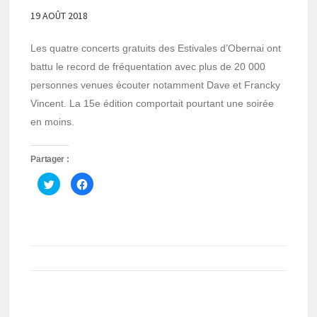
19 AOÛT 2018
Les quatre concerts gratuits des Estivales d’Obernai ont
battu le record de fréquentation avec plus de 20 000
personnes venues écouter notamment Dave et Francky
Vincent. La 15e édition comportait pourtant une soirée
en moins.
Partager :
Cliquez
Cliquez
pour
pour
partager
partager
sur
sur
Twitter(ouvre
Facebook(ouvre
dans
dans
une
une
nouvelle
nouvelle
fenêtre)
fenêtre)