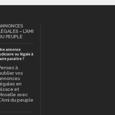
ANNONCES
LÉGALES – L’AMI
DU PEUPLE
Une annonce
udiciaire ou légale à
aire paraître ?
Pensez à
publier
vos
annonces
légales en
Alsace et
Moselle avec
L'Ami du peuple