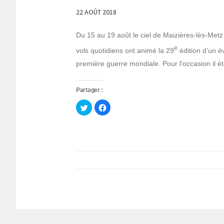
22 AOÛT 2018
Du 15 au 19 août le ciel de Maizières-lès-Met
e
vols quotidiens ont animé la 29
édition d’un é
première guerre mondiale. Pour l’occasion il é
Partager :
Cliquez
Cliquez
pour
pour
partager
partager
sur
sur
Twitter(ouvre
Facebook(ouvre
dans
dans
une
une
nouvelle
nouvelle
fenêtre)
fenêtre)