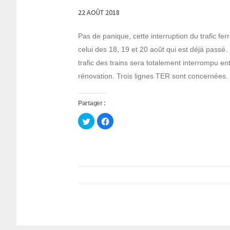
22 AOÛT 2018
Pas de panique, cette interruption du trafic fe
celui des 18, 19 et 20 août qui est déjà pass
trafic des trains sera totalement interrompu e
rénovation. Trois lignes TER sont concernées.
Partager :
Cliquez
Cliquez
pour
pour
partager
partager
sur
sur
Twitter(ouvre
Facebook(ouvre
dans
dans
une
une
nouvelle
nouvelle
fenêtre)
fenêtre)