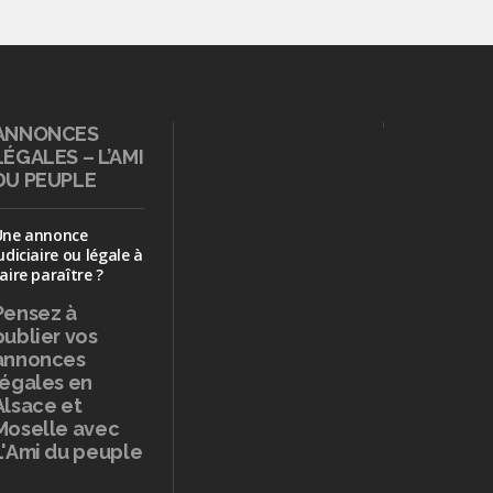
ANNONCES
LÉGALES – L’AMI
DU PEUPLE
Une annonce
udiciaire ou légale à
aire paraître ?
Pensez à
publier
vos
annonces
légales en
Alsace et
Moselle avec
L'Ami du peuple