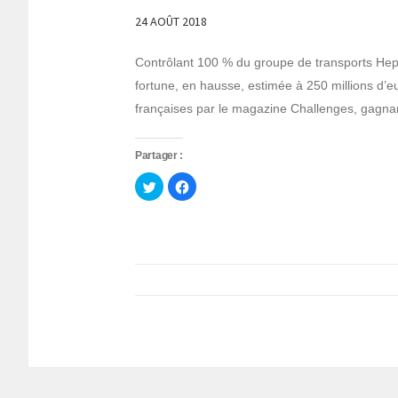
24 AOÛT 2018
Contrôlant 100 % du groupe de transports Hep
fortune, en hausse, estimée à 250 millions d’eu
françaises par le magazine Challenges, gagnan
Partager :
Cliquez
Cliquez
pour
pour
partager
partager
sur
sur
Twitter(ouvre
Facebook(ouvre
dans
dans
une
une
nouvelle
nouvelle
fenêtre)
fenêtre)