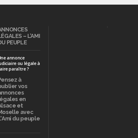
ANNONCES
LÉGALES – L’AMI
DU PEUPLE
Une annonce
udiciaire ou légale à
aire paraître ?
Pensez à
publier
vos
annonces
légales en
Alsace et
Moselle avec
L'Ami du peuple