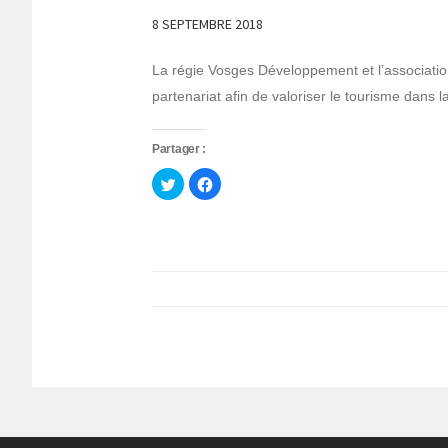
8 SEPTEMBRE 2018
La régie Vosges Développement et l’associatio
partenariat afin de valoriser le tourisme dans
Partager :
Cliquez
Cliquez
pour
pour
partager
partager
sur
sur
Twitter(ouvre
Facebook(ouvre
dans
dans
une
une
nouvelle
nouvelle
fenêtre)
fenêtre)