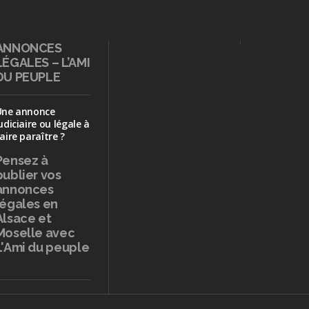
ANNONCES
LÉGALES – L’AMI
DU PEUPLE
Une annonce
udiciaire ou légale à
aire paraître ?
Pensez à
publier
vos
annonces
légales en
Alsace et
Moselle avec
L'Ami du peuple