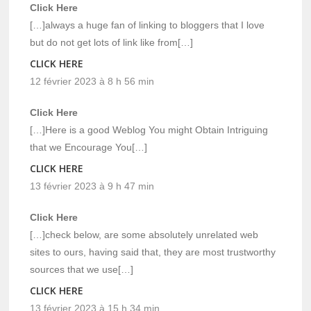
Click Here
[…]always a huge fan of linking to bloggers that I love
but do not get lots of link like from[…]
CLICK HERE
12 février 2023 à 8 h 56 min
Click Here
[…]Here is a good Weblog You might Obtain Intriguing
that we Encourage You[…]
CLICK HERE
13 février 2023 à 9 h 47 min
Click Here
[…]check below, are some absolutely unrelated web
sites to ours, having said that, they are most trustworthy
sources that we use[…]
CLICK HERE
13 février 2023 à 15 h 34 min