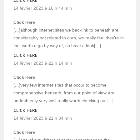
CLICK HERE
14 février 2023 à 16 h 44 min
Click Here
[…]although internet sites we backlink to beneath are
considerably not related to ours, we really feel they’re in
fact worth a go by way of, so have a look[…]
CLICK HERE
14 février 2023 à 21 h 14 min
Click Here
[…]very few internet sites that occur to become
comprehensive beneath, from our point of view are
undoubtedly very well really worth checking out[…]
CLICK HERE
14 février 2023 à 21 h 34 min
Click Here
[…]one of our visitors recently recommended the