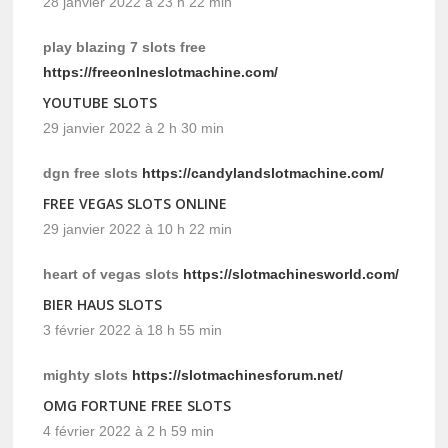
28 janvier 2022 à 23 h 22 min
play blazing 7 slots free
https://freeonlneslotmachine.com/
YOUTUBE SLOTS
29 janvier 2022 à 2 h 30 min
dgn free slots
https://candylandslotmachine.com/
FREE VEGAS SLOTS ONLINE
29 janvier 2022 à 10 h 22 min
heart of vegas slots
https://slotmachinesworld.com/
BIER HAUS SLOTS
3 février 2022 à 18 h 55 min
mighty slots
https://slotmachinesforum.net/
OMG FORTUNE FREE SLOTS
4 février 2022 à 2 h 59 min