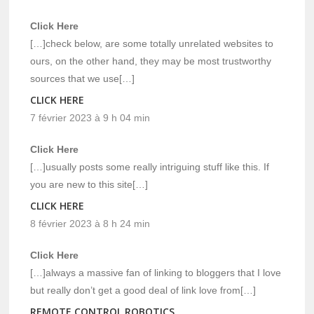
Click Here
[…]check below, are some totally unrelated websites to
ours, on the other hand, they may be most trustworthy
sources that we use[…]
CLICK HERE
7 février 2023 à 9 h 04 min
Click Here
[…]usually posts some really intriguing stuff like this. If
you are new to this site[…]
CLICK HERE
8 février 2023 à 8 h 24 min
Click Here
[…]always a massive fan of linking to bloggers that I love
but really don’t get a good deal of link love from[…]
REMOTE CONTROL ROBOTICS