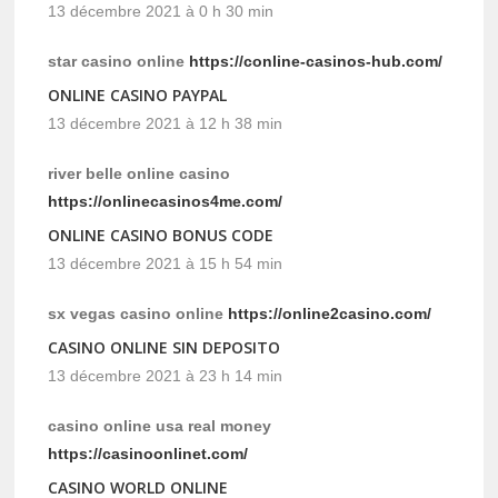
13 décembre 2021 à 0 h 30 min
star casino online
https://conline-casinos-hub.com/
ONLINE CASINO PAYPAL
13 décembre 2021 à 12 h 38 min
river belle online casino
https://onlinecasinos4me.com/
ONLINE CASINO BONUS CODE
13 décembre 2021 à 15 h 54 min
sx vegas casino online
https://online2casino.com/
CASINO ONLINE SIN DEPOSITO
13 décembre 2021 à 23 h 14 min
casino online usa real money
https://casinoonlinet.com/
CASINO WORLD ONLINE