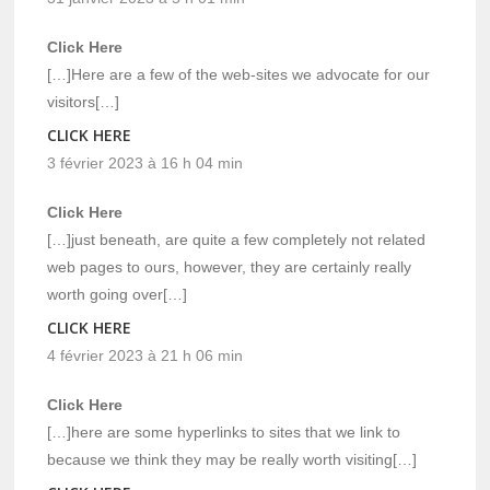
Click Here
[…]Here are a few of the web-sites we advocate for our
visitors[…]
CLICK HERE
3 février 2023 à 16 h 04 min
Click Here
[…]just beneath, are quite a few completely not related
web pages to ours, however, they are certainly really
worth going over[…]
CLICK HERE
4 février 2023 à 21 h 06 min
Click Here
[…]here are some hyperlinks to sites that we link to
because we think they may be really worth visiting[…]