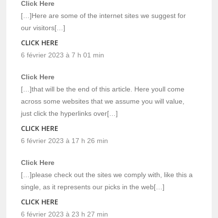
Click Here
[…]Here are some of the internet sites we suggest for
our visitors[…]
CLICK HERE
6 février 2023 à 7 h 01 min
Click Here
[…]that will be the end of this article. Here youll come
across some websites that we assume you will value,
just click the hyperlinks over[…]
CLICK HERE
6 février 2023 à 17 h 26 min
Click Here
[…]please check out the sites we comply with, like this a
single, as it represents our picks in the web[…]
CLICK HERE
6 février 2023 à 23 h 27 min