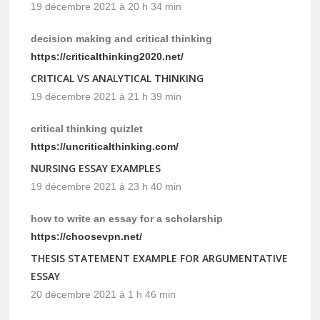
19 décembre 2021 à 20 h 34 min
decision making and critical thinking
https://criticalthinking2020.net/
CRITICAL VS ANALYTICAL THINKING
19 décembre 2021 à 21 h 39 min
critical thinking quizlet
https://uncriticalthinking.com/
NURSING ESSAY EXAMPLES
19 décembre 2021 à 23 h 40 min
how to write an essay for a scholarship
https://choosevpn.net/
THESIS STATEMENT EXAMPLE FOR ARGUMENTATIVE
ESSAY
20 décembre 2021 à 1 h 46 min