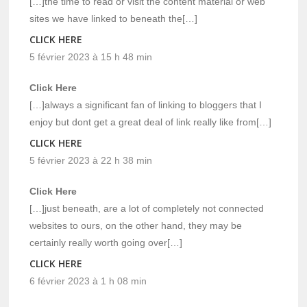
[…]the time to read or visit the content material or web
sites we have linked to beneath the[…]
CLICK HERE
5 février 2023 à 15 h 48 min
Click Here
[…]always a significant fan of linking to bloggers that I
enjoy but dont get a great deal of link really like from[…]
CLICK HERE
5 février 2023 à 22 h 38 min
Click Here
[…]just beneath, are a lot of completely not connected
websites to ours, on the other hand, they may be
certainly really worth going over[…]
CLICK HERE
6 février 2023 à 1 h 08 min