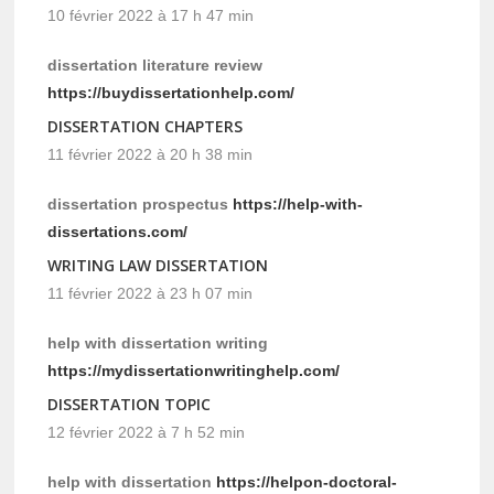
10 février 2022 à 17 h 47 min
dissertation literature review
https://buydissertationhelp.com/
DISSERTATION CHAPTERS
11 février 2022 à 20 h 38 min
dissertation prospectus
https://help-with-
dissertations.com/
WRITING LAW DISSERTATION
11 février 2022 à 23 h 07 min
help with dissertation writing
https://mydissertationwritinghelp.com/
DISSERTATION TOPIC
12 février 2022 à 7 h 52 min
help with dissertation
https://helpon-doctoral-