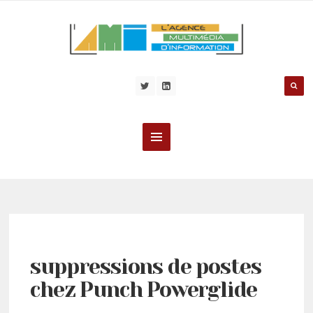
suppressions de postes
chez Punch Powerglide