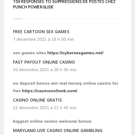
150 RESPONSES TO SUPPRESSIONS DE POSTES CHEZ
PUNCH POWERGLIDE
FREE CARTOON SEX GAMES
7 décembre 2021 à 18 h 50 min
sex games sites
https://cybersexgames.net/
FAST PAYOUT ONLINE CASINO
10 décembre 2021 à 20 h 36 min
no deposit bonus win real money online casino for
free
https://casinoonlinek.com/
CASINO ONLINE GRATIS
12 décembre 2021 à 21 h 45 min
biggest online casino welcome bonus
MARYLAND LIVE CASINO ONLINE GAMBLING