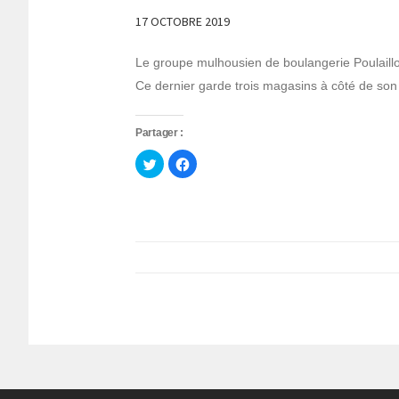
17 OCTOBRE 2019
Le groupe mulhousien de boulangerie Poulaillon
Ce dernier garde trois magasins à côté de so
Partager :
Cliquez
Cliquez
pour
pour
partager
partager
sur
sur
Twitter(ouvre
Facebook(ouvre
dans
dans
une
une
nouvelle
nouvelle
fenêtre)
fenêtre)