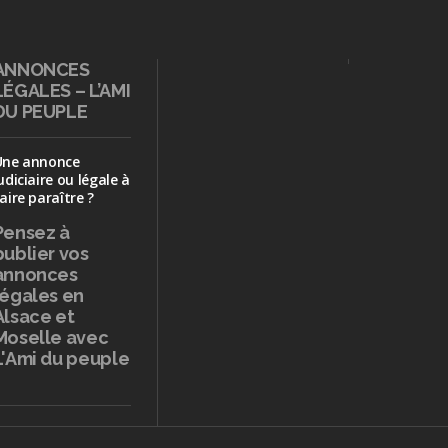
ANNONCES
LÉGALES – L’AMI
DU PEUPLE
Une annonce
udiciaire ou légale à
aire paraître ?
Pensez à
publier
vos
annonces
légales en
Alsace et
Moselle avec
L'Ami du peuple