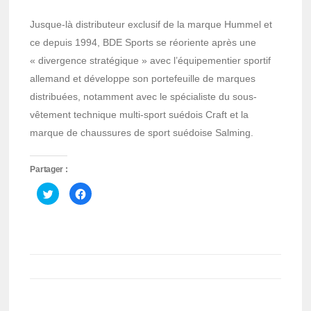
Jusque-là distributeur exclusif de la marque Hummel et
ce depuis 1994, BDE Sports se réoriente après une
« divergence stratégique » avec l’équipementier sportif
allemand et développe son portefeuille de marques
distribuées, notamment avec le spécialiste du sous-
vêtement technique multi-sport suédois Craft et la
marque de chaussures de sport suédoise Salming.
Partager :
Cliquez
Cliquez
pour
pour
partager
partager
sur
sur
Twitter(ouvre
Facebook(ouvre
dans
dans
une
une
nouvelle
nouvelle
fenêtre)
fenêtre)