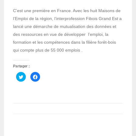
C’est une première en France. Avec les huit Maisons de
l’Emploi de la région, l’interprofession Fibois Grand Est a
lancé une démarche de mutualisation des données et
des ressources en vue de développer l’emploi, la
formation et les compétences dans la filière forêt-bois
qui compte plus de 55 000 emplois .
Partager :
Cliquez
Cliquez
pour
pour
partager
partager
sur
sur
Twitter(ouvre
Facebook(ouvre
dans
dans
une
une
nouvelle
nouvelle
fenêtre)
fenêtre)